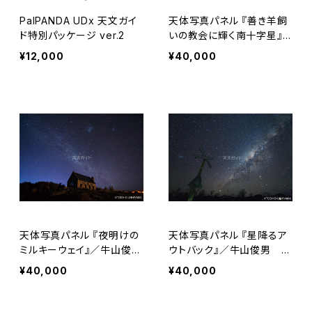
PalPANDA UDx 天文ガイ
天体写真パネル 『善き羊飼
ド特別パッケージ ver.2
いの教会に輝く南十字星』
／牛山俊男 撮影地：ニュ
¥12,000
¥40,000
ージーランド テカポ
天体写真パネル 『夜明けの
天体写真パネル 『星降るア
ミルキーウェイ』／牛山俊
ウトバック』／牛山俊男 撮
男 撮影地：二ュージーラ
影地：オーストラリア チラ
¥40,000
¥40,000
ンド テカポ
ゴー